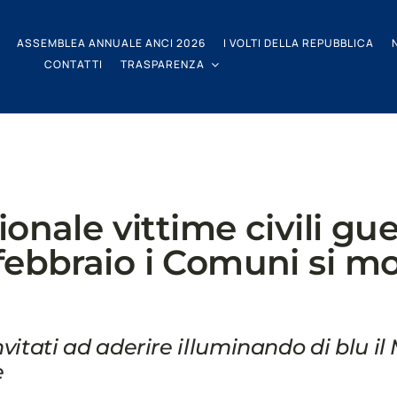
ASSEMBLEA ANNUALE ANCI 2026
I VOLTI DELLA REPUBBLICA
CONTATTI
TRASPARENZA
onale vittime civili gue
1° febbraio i Comuni si m
nvitati ad aderire illuminando di blu i
e