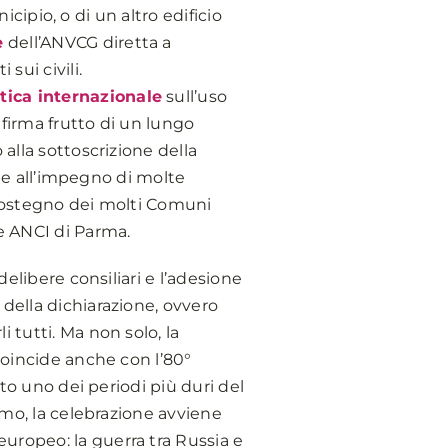
nicipio, o di un altro edificio
e
dell’ANVCG diretta a
sui civili.
itica internazionale
sull’uso
 firma frutto di un lungo
 alla sottoscrizione della
azie all’impegno di molte
l sostegno dei molti Comuni
le ANCI di Parma.
delibere consiliari e l’adesione
 della dichiarazione, ovvero
 tutti. Ma non solo, la
 coincide anche con l’80°
ato uno dei periodi più duri del
timo, la celebrazione avviene
uropeo: la guerra tra Russia e