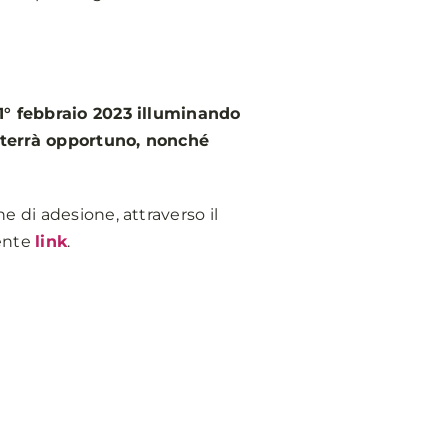
 1° febbraio 2023 illuminando
 riterrà opportuno, nonché
e di adesione, attraverso il
uente
link
.