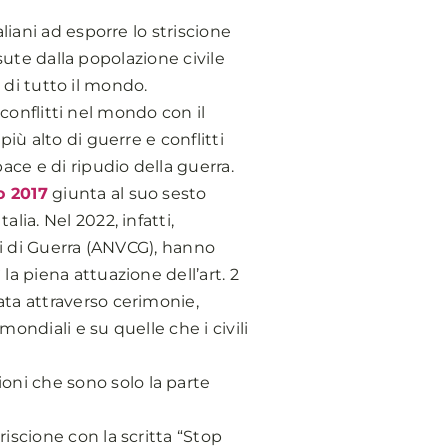
liani ad esporre lo striscione
ssute dalla popolazione civile
i di tutto il mondo.
i conflitti nel mondo con il
iù alto di guerre e conflitti
ace e di ripudio della guerra.
o 2017
giunta al suo sesto
ia. Nel 2022, infatti,
li di Guerra (ANVCG), hanno
a piena attuazione dell’art. 2
ata attraverso cerimonie,
ondiali e su quelle che i civili
ni che sono solo la parte
iscione con la scritta “Stop