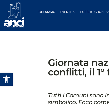
Salta
al
CHI SIAMO
EVENTI
PUBBLICAZIONI
contenuto
Giornata nazi
conflitti, il 
Apri la barra degli strumenti
Tutti i Comuni sono i
simbolico. Ecco com