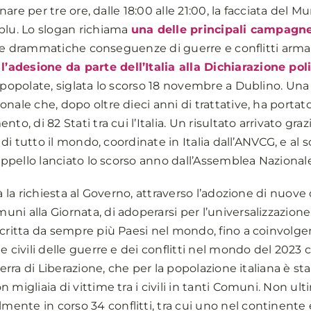
nare per tre ore, dalle 18:00 alle 21:00, la facciata del Mu
blu. Lo slogan richiama
una delle principali campagn
ulle drammatiche conseguenze di guerre e conflitti armati 
l’adesione da parte dell’Italia alla Dichiarazione pol
 popolate, siglata lo scorso 18 novembre a Dublino. Una
nale che, dopo oltre dieci anni di trattative, ha portato
to, di 82 Stati tra cui l’Italia. Un risultato arrivato gr
le di tutto il mondo, coordinate in Italia dall’ANVCG, e a
’appello lanciato lo scorso anno dall’Assemblea Naziona
à la richiesta al Governo, attraverso l’adozione di nuove 
i alla Giornata, di adoperarsi per l’universalizzazione
critta da sempre più Paesi nel mondo, fino a coinvolgerli
e civili delle guerre e dei conflitti nel mondo del 2023
uerra di Liberazione, che per la popolazione italiana è st
 migliaia di vittime tra i civili in tanti Comuni. Non ul
nte in corso 34 conflitti, tra cui uno nel continente e