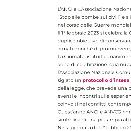
L’ANCI e L’Associazione Naziona
“Stop alle bombe sui civili” e a
nel corso delle Guerre mondiali e
Il 1° febbraio 2023 si celebra la
duplice obiettivo di conservare
armati nonché di promuovere, se
La Giornata, istituita unanim
anno di celebrazione, sarà nuov
l’Associazione Nazionale Comuni
siglato un
protocollo d’intesa
della legge, che prevede una p
eventi e incontri sulle esperie
coinvolti nei conflitti contemp
Quest’anno ANCI e ANVCG rinno
simbolica di una più ampia attiv
Nella giornata del 1° febbraio 