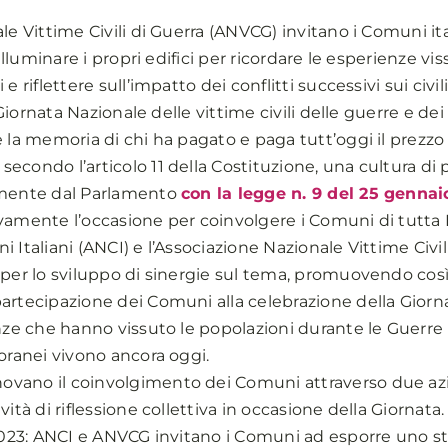
le Vittime Civili di Guerra (ANVCG) invitano i Comuni ita
 illuminare i propri edifici per ricordare le esperienze vi
 riflettere sull’impatto dei conflitti successivi sui civil
 Giornata Nazionale delle vittime civili delle guerre e de
 la memoria di chi ha pagato e paga tutt’oggi il prezzo p
condo l’articolo 11 della Costituzione, una cultura di p
emente dal Parlamento
con la legge n. 9 del 25 gennai
amente l’occasione per coinvolgere i Comuni di tutta Ital
 Italiani (ANCI) e l’Associazione Nazionale Vittime Civi
per lo sviluppo di sinergie sul tema, promuovendo così l
artecipazione dei Comuni alla celebrazione della Giorn
nze che hanno vissuto le popolazioni durante le Guerre m
oranei vivono ancora oggi.
vano il coinvolgimento dei Comuni attraverso due azio
ità di riflessione collettiva in occasione della Giornata.
2023: ANCI e ANVCG invitano i Comuni ad esporre uno str