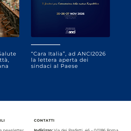
Salute
“Cara Italia”, ad ANCI2026
ttà,
la lettera aperta dei
bana
sindaci al Paese
ILI
CONTATTI
ne newsletter
Indirizzo:
Via dei Prefetti, 46 – 00186 Roma