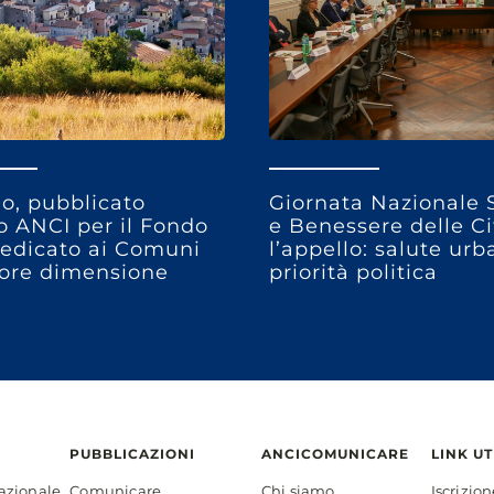
o, pubblicato
Giornata Nazionale 
so ANCI per il Fondo
e Benessere delle Ci
edicato ai Comuni
l’appello: salute ur
ore dimensione
priorità politica
PUBBLICAZIONI
ANCICOMUNICARE
LINK UT
azionale
Comunicare
Chi siamo
Iscrizio