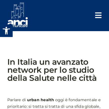
Salta
al
contenuto
Apri la barra degli strumenti
In Italia un avanzato
network per lo studio
della Salute nelle città
Parlare di
urban health
oggi è fondamentale e
prioritario: si tratta si tratta di una sfida globale,