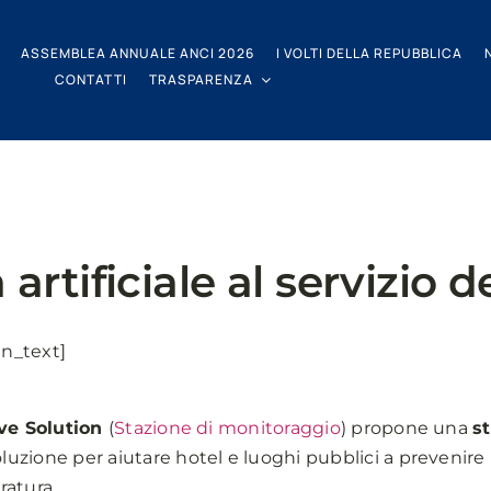
ASSEMBLEA ANNUALE ANCI 2026
I VOLTI DELLA REPUBBLICA
CONTATTI
TRASPARENZA
 artificiale al servizio d
n_text]
ive Solution
(
Stazione di monitoraggio
) propone una
s
uzione per aiutare hotel e luoghi pubblici a prevenire i
ratura.