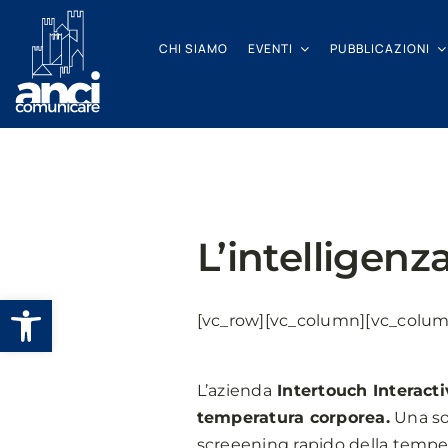
Salta
al
CHI SIAMO
EVENTI
PUBBLICAZIONI
contenuto
L’intelligenza
Apri la barra degli strumenti
[vc_row][vc_column][vc_colum
L’azienda
Intertouch Interact
temperatura corporea.
Una sol
screeening rapido della tempe