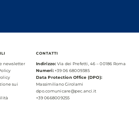
ILI
CONTATTI
ne newsletter
Indirizzo:
Via dei Prefetti, 46 – 00186 Roma
Policy
Numeri:
+39 06 68009385
olicy
Data Protection Office (DPO):
zione sui
Massimiliano Girolami
dpo.comunicare@pec.anci.it
ilità
+39 0668009255