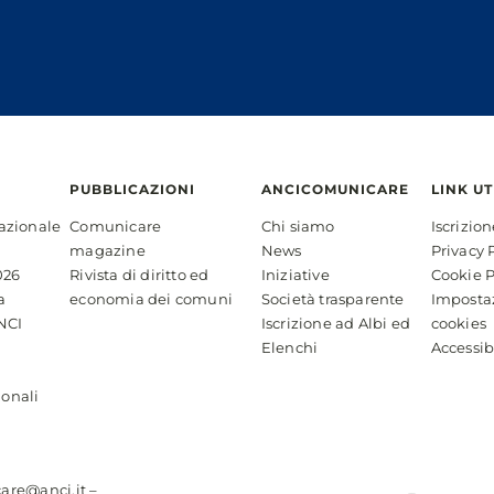
PUBBLICAZIONI
ANCICOMUNICARE
LINK UT
azionale
Comunicare
Chi siamo
Iscrizio
magazine
News
Privacy 
026
Rivista di diritto ed
Iniziative
Cookie P
a
economia dei comuni
Società trasparente
Imposta
NCI
Iscrizione ad Albi ed
cookies
Elenchi
Accessib
ionali
are@anci.it
–