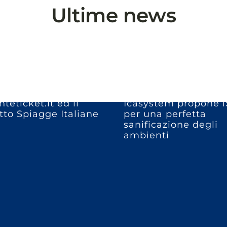
Ultime news
teticket.it ed il
Icasystem propone i
to Spiagge Italiane
per una perfetta
sanificazione degli
ambienti