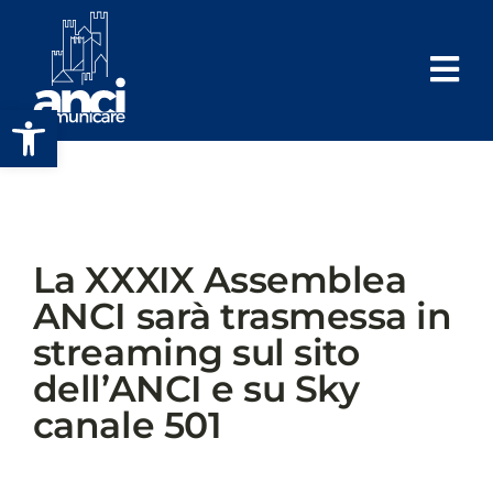
Salta
al
contenuto
Apri la barra degli strumenti
La XXXIX Assemblea
ANCI sarà trasmessa in
streaming sul sito
dell’ANCI e su Sky
canale 501