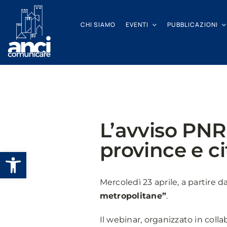
Salta
al
CHI SIAMO
EVENTI
PUBBLICAZIONI
contenuto
L’avviso PNR
province e c
Apri la barra degli strumenti
Mercoledì 23 aprile, a partire d
metropolitane”
.
Il webinar, organizzato in coll