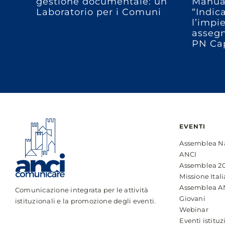
gestione documentale: un
Manual
Laboratorio per i Comuni
“Indic
l’impi
assegn
PN Ca
EVENTI
Assemblea N
ANCI
Assemblea 2
Missione Itali
Assemblea A
Comunicazione integrata per le attività
Giovani
istituzionali e la promozione degli eventi.
Webinar
Eventi istituz