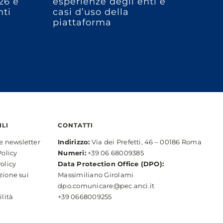
26 e
esperienze degli enti e
ti
casi d’uso della
piattaforma
ILI
CONTATTI
ne newsletter
Indirizzo:
Via dei Prefetti, 46 – 00186 Roma
Policy
Numeri:
+39 06 68009385
olicy
Data Protection Office (DPO):
zione sui
Massimiliano Girolami
dpo.comunicare@pec.anci.it
ilità
+39 0668009255