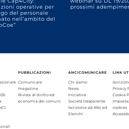
e Cap4City:
webinar su DL 19/20
azioni operative per
prossimi adempimen
ego del personale
ato nell’ambito del
pCoe”
PUBBLICAZIONI
ANCICOMUNICARE
LINK UT
azionale
Comunicare
Chi siamo
Iscrizio
magazine
News
Privacy 
026
Rivista di diritto ed
Iniziative
Cookie P
a
economia dei comuni
Società trasparente
Imposta
NCI
Iscrizione ad Albi ed
cookies
Elenchi
Accessib
ionali