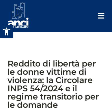
Salta
al
contenuto
Apri la barra degli strumenti
Reddito di libertà per
le donne vittime di
violenza: la Circolare
INPS 54/2024 e il
regime transitorio per
le domande