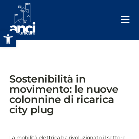
Salta
al
contenuto
Apri la barra degli strumenti
Sostenibilità in
movimento: le nuove
colonnine di ricarica
city plug
La mobilità elettrica ha rivoluzionato il settore