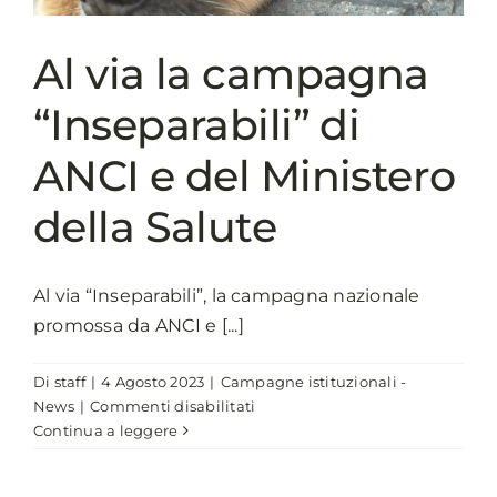
DEGLI
ANIMALI
Al via la campagna
DA
COMPAGNIA
“Inseparabili” di
ANCI e del Ministero
della Salute
Al via “Inseparabili”, la campagna nazionale
promossa da ANCI e [...]
Di
staff
|
4 Agosto 2023
|
Campagne istituzionali -
su
News
|
Commenti disabilitati
Al
Continua a leggere
via
la