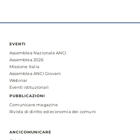
campagna
“Inseparabili”
di
ANCI
e
del
Ministero
EVENTI
della
Assemblea Nazionale ANCI
Salute
Assemblea 2026
Missione Italia
Assemblea ANCI Giovani
Webinar
Eventi istituzionali
PUBBLICAZIONI
Comunicare magazine
Rivista di diritto ed economia dei comuni
ANCICOMUNICARE