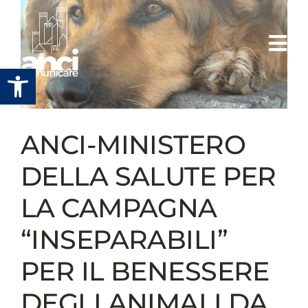
Salta
al
contenuto
Apri la barra degli strumenti
ANCI-MINISTERO
DELLA SALUTE PER
LA CAMPAGNA
“INSEPARABILI”
PER IL BENESSERE
DEGLI ANIMALI DA