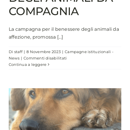
COMPAGNIA
La campagna per il benessere degli animali da
affezione, promossa [...]
Di
staff
|
8 Novembre 2023
|
Campagne istituzionali -
su
News
|
Commenti disabilitati
ANCI-
Continua a leggere
MINISTERO
DELLA
SALUTE
PER
LA
CAMPAGNA
“INSEPARABILI”
PER
IL
BENESSERE