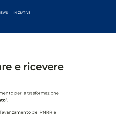
NEWS
INIZIATIVE
are e ricevere
imento per la trasformazione
nto
“.
sull’avanzamento del PNRR e