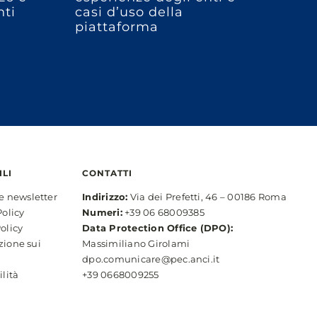
ti
casi d’uso della
piattaforma
ILI
CONTATTI
ne newsletter
Indirizzo:
Via dei Prefetti, 46 – 00186 Roma
Policy
Numeri:
+39 06 68009385
olicy
Data Protection Office (DPO):
zione sui
Massimiliano Girolami
dpo.comunicare@pec.anci.it
ilità
+39 0668009255