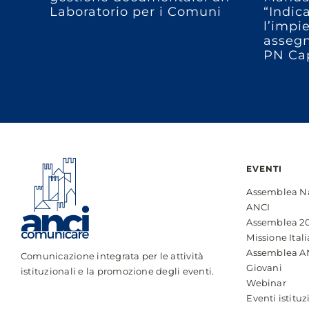
Laboratorio per i Comuni
“Indic
l’impi
assegn
PN Ca
EVENTI
Assemblea N
ANCI
Assemblea 2
Missione Itali
Assemblea A
Comunicazione integrata per le attività
Giovani
istituzionali e la promozione degli eventi.
Webinar
Eventi istituz