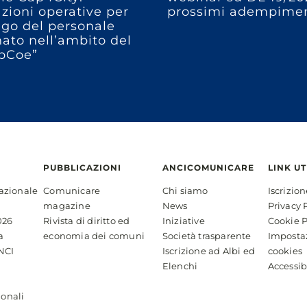
azioni operative per
prossimi adempimen
ego del personale
ato nell’ambito del
pCoe”
PUBBLICAZIONI
ANCICOMUNICARE
LINK UT
azionale
Comunicare
Chi siamo
Iscrizio
magazine
News
Privacy 
026
Rivista di diritto ed
Iniziative
Cookie P
a
economia dei comuni
Società trasparente
Imposta
NCI
Iscrizione ad Albi ed
cookies
Elenchi
Accessib
ionali