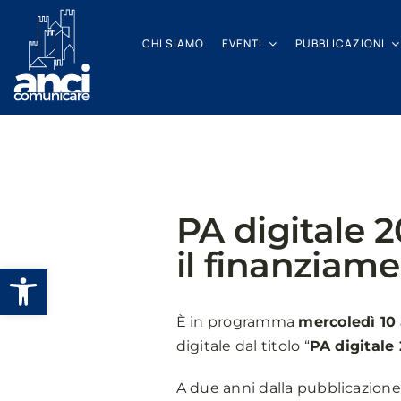
Salta
al
CHI SIAMO
EVENTI
PUBBLICAZIONI
contenuto
PA digitale 2
il finanziam
Apri la barra degli strumenti
È in programma
mercoledì 10 
digitale dal titolo “
PA digitale 
A due anni dalla pubblicazione