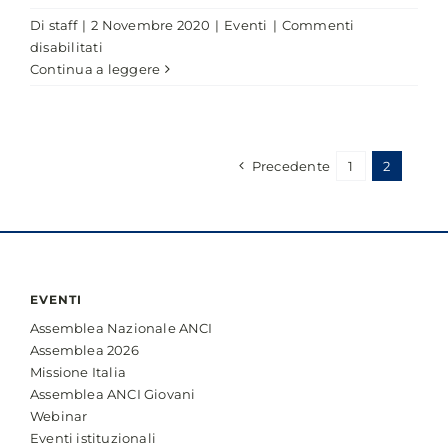
Di
staff
|
2 Novembre 2020
|
Eventi
|
Commenti
su
disabilitati
CON
Continua a leggere
EOLO
PER
UN
ITALIA
Precedente
1
2
SEMPRE
PIÙ
CONNESSA
E
DIGITALE
ANCHE
EVENTI
NEL
Assemblea Nazionale ANCI
PIÙ
Assemblea 2026
PICCOLO
Missione Italia
DEI
Assemblea ANCI Giovani
COMUNI
Webinar
Eventi istituzionali