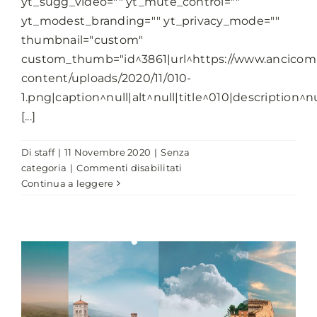
yt_sugg_video="" yt_mute_control=""
yt_modest_branding="" yt_privacy_mode=""
thumbnail="custom"
custom_thumb="id^3861|url^https://www.ancicomu
content/uploads/2020/11/010-
1.png|caption^null|alt^null|title^010|description^nu
[...]
Di
staff
|
11 Novembre 2020
|
Senza
su
categoria
|
Commenti disabilitati
Registrazione
Continua a leggere
della
XXXVII
Assemblea
Annuale
ANCI