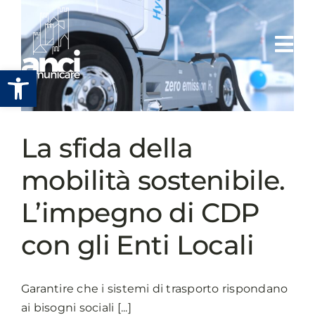
Salta
al
contenuto
Apri la barra degli strumenti
La sfida della
mobilità sostenibile.
L’impegno di CDP
con gli Enti Locali
Garantire che i sistemi di trasporto rispondano
ai bisogni sociali [...]