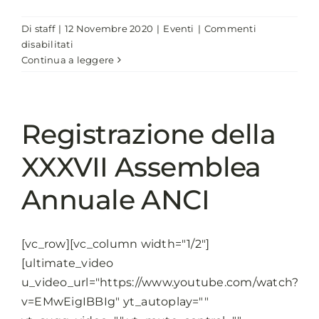
Di
staff
|
12 Novembre 2020
|
Eventi
|
Commenti
su
disabilitati
La
Continua a leggere
sfida
della
mobilità
sostenibile.
Registrazione della
L’impegno
di
XXXVII Assemblea
CDP
con
Annuale ANCI
gli
Enti
Locali
[vc_row][vc_column width="1/2"]
[ultimate_video
u_video_url="https://www.youtube.com/watch?
v=EMwEigIBBIg" yt_autoplay=""