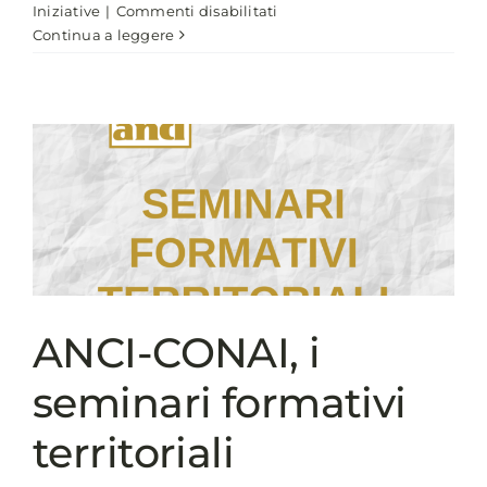
su
Iniziative
|
Commenti disabilitati
Il
Continua a leggere
Pranzo
della
Domenica
–
Italiani
a
tavola
ANCI-CONAI, i
seminari formativi
territoriali