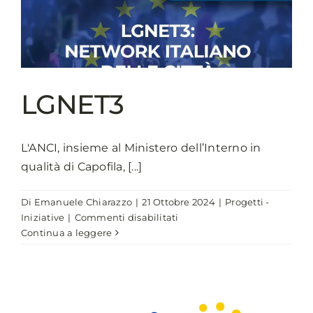
dei
Comuni
LGNET3
L'ANCI, insieme al Ministero dell’Interno in
qualità di Capofila, [...]
Di
Emanuele Chiarazzo
|
21 Ottobre 2024
|
Progetti -
su
Iniziative
|
Commenti disabilitati
LGNET3
Continua a leggere