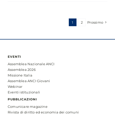
delle
città
intelligenti
e
1
2
Prossimo
sostenibili.
Gli
strumenti
digitali
e
attuativi
EVENTI
al
Assemblea Nazionale ANCI
servizio
Assemblea 2026
della
Missione Italia
PA
Assemblea ANCI Giovani
locale
Webinar
Eventi istituzionali
PUBBLICAZIONI
Comunicare magazine
Rivista di diritto ed economia dei comuni