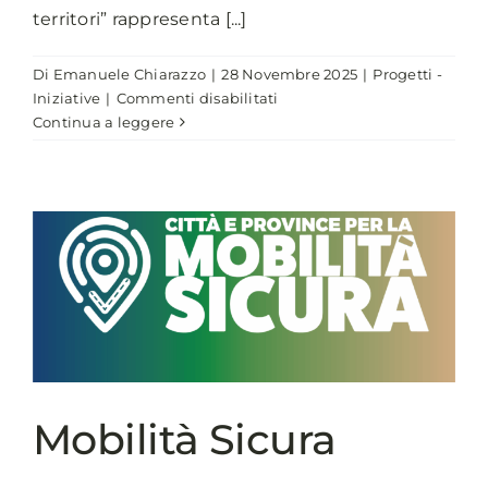
territori” rappresenta [...]
Di
Emanuele Chiarazzo
|
28 Novembre 2025
|
Progetti -
su
Iniziative
|
Commenti disabilitati
FiberCop
Continua a leggere
per
lo
sviluppo
dei
territori
Mobilità Sicura