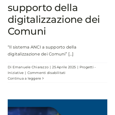
supporto della
digitalizzazione dei
Comuni
“Il sistema ANCI a supporto della
digitalizzazione dei Comuni” [...]
Di
Emanuele Chiarazzo
|
25 Aprile 2025
|
Progetti -
su
Iniziative
|
Commenti disabilitati
Il
Continua a leggere
sistema
ANCI
a
supporto
della
digitalizzazione