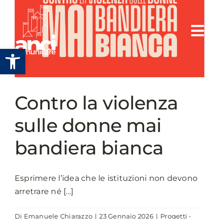
Salta
al
contenuto
Apri la barra degli strumenti
Contro la violenza
sulle donne mai
bandiera bianca
Esprimere l’idea che le istituzioni non devono
arretrare né [...]
Di
Emanuele Chiarazzo
|
23 Gennaio 2026
|
Progetti -