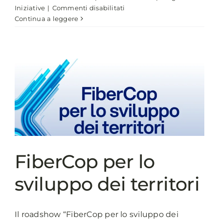
su
Iniziative
|
Commenti disabilitati
Contro
Continua a leggere
la
violenza
sulle
donne
mai
bandiera
bianca
FiberCop per lo
sviluppo dei territori
Il roadshow “FiberCop per lo sviluppo dei