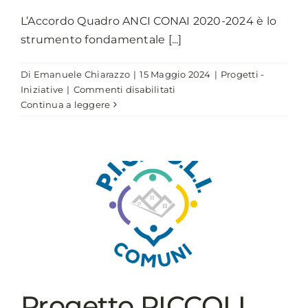
L’Accordo Quadro ANCI CONAI 2020-2024 è lo
strumento fondamentale [...]
Di
Emanuele Chiarazzo
|
15 Maggio 2024
|
Progetti -
su
Iniziative
|
Commenti disabilitati
ANCI-
Continua a leggere
CONAI,
i
seminari
formativi
territoriali
Progetto PICCOLI