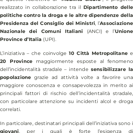
realizzato in collaborazione tra il
Dipartimento dell
politiche contro la droga e le altre dipendenze dell
Presidenza del Consiglio dei Ministri
, l’
Associazion
Nazionale dei Comuni Italiani
(
ANCI
) e l’
Union
Province d’Italia
(
UPI
).
L’iniziativa – che coinvolge
10 Città Metropolitane
20 Province
maggiormente esposte al fenomen
dell’incidentalità stradale – intende
sensibilizzare l
popolazione
grazie ad attività volte a favorire un
maggiore conoscenza e consapevolezza in merito a
principali fattori di rischio dell’incidentalità stradale
con particolare attenzione su incidenti alcol e drog
correlati.
In particolare, destinatari principali dell’iniziativa sono 
giovani
, per i quali è forte l’esigenza d