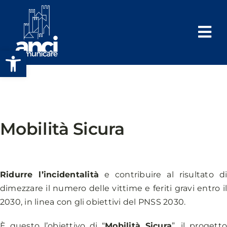
Salta
al
contenuto
Apri la barra degli strumenti
Mobilità Sicura
Ridurre l’incidentalità
e contribuire al risultato d
dimezzare il numero delle vittime e feriti gravi entro i
2030, in linea con gli obiettivi del PNSS 2030.
È questo l’obiettivo di “
Mobilità Sicura
”, il progett