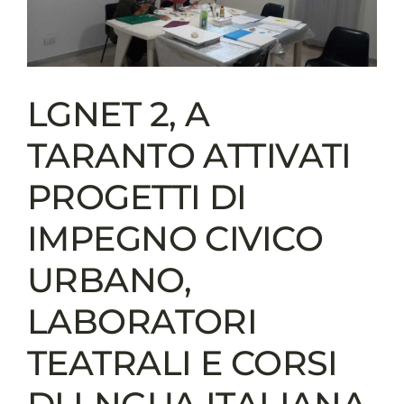
affrontare
l’inverno
Il
Piano
Inverno
LGNET 2, A
2023-
2024
TARANTO ATTIVATI
presenta
le
PROGETTI DI
misure
per
IMPEGNO CIVICO
fronteggiare
la
URBANO,
stagione
più
fredda
LABORATORI
e
gli
TEATRALI E CORSI
eventuali
fenomeni