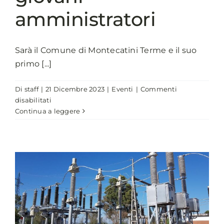
amministratori
Sarà il Comune di Montecatini Terme e il suo
primo [...]
Di
staff
|
21 Dicembre 2023
|
Eventi
|
Commenti
su
disabilitati
Appuntamento
Continua a leggere
a
Montecatini
Terme
l’8
e
9
febbraio
2024
per
la