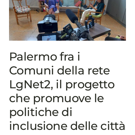
E
SARTORIA
SOCIALE
PER
INCLUDERE
I
MIGRANTI
NON
Palermo fra i
ANCORA
INTEGRATI
Comuni della rete
LgNet2, il progetto
che promuove le
politiche di
inclusione delle città