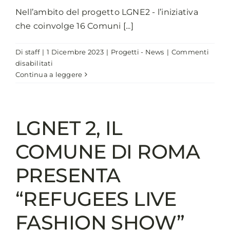
Nell’ambito del progetto LGNE2 - l’iniziativa
che coinvolge 16 Comuni [...]
Di
staff
|
1 Dicembre 2023
|
Progetti - News
|
Commenti
su
disabilitati
LGNET2,
Continua a leggere
a
Bologna
oltre
300
LGNET 2, IL
le
persone
COMUNE DI ROMA
assistite
tra
PRESENTA
housing
e
“REFUGEES LIVE
servizi
socio-
FASHION SHOW”
sanitari