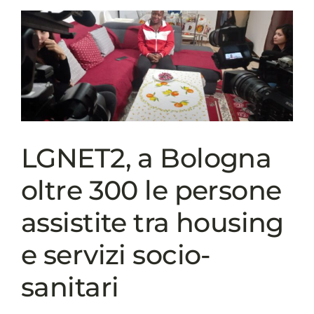
di
Firenze
fondamentali
sinergia
tra
gli
operatori
e
integrazione
LGNET2, a Bologna
sociosanitaria
nei
oltre 300 le persone
servizi
assistite tra housing
e servizi socio-
sanitari