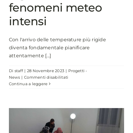
fenomeni meteo
intensi
Con l'arrivo delle temperature più rigide
diventa fondamentale pianificare
attentamente [...]
Di
staff
|
28 Novembre 2023
|
Progetti -
su
News
|
Commenti disabilitati
La
Continua a leggere
rete
di
E-
Distribuzione
si
attrezza
ad