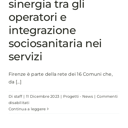
sinergia tra gli
operatori e
integrazione
sociosanitaria nei
servizi
Firenze è parte della rete dei 16 Comuni che,
da [...]
Di
staff
|
11 Dicembre 2023
|
Progetti - News
|
Commenti
su
disabilitati
LGNET2:
Continua a leggere
per
il
comune