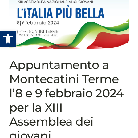
Salta
al
contenuto
Apri la barra degli strumenti
Appuntamento a
Montecatini Terme
l’8 e 9 febbraio 2024
per la XIII
Assemblea dei
giovani