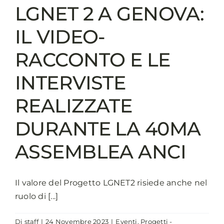
LGNET 2 A GENOVA:
CORSI
DI
IL VIDEO-
LNGUA
ITALIANA
RACCONTO E LE
INTERVISTE
REALIZZATE
DURANTE LA 40MA
ASSEMBLEA ANCI
Il valore del Progetto LGNET2 risiede anche nel
ruolo di [...]
Di
staff
|
24 Novembre 2023
|
Eventi
,
Progetti -