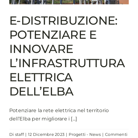
XIII
Assemblea
E-DISTRIBUZIONE:
dei
giovani
POTENZIARE E
amministratori
INNOVARE
L’INFRASTRUTTURA
ELETTRICA
DELL’ELBA
Potenziare la rete elettrica nel territorio
dell’Elba per migliorare i [...]
Di
staff
|
12 Dicembre 2023
|
Progetti - News
|
Commenti