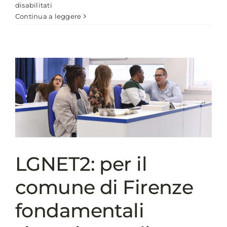
su
disabilitati
E-
Continua a leggere
DISTRIBUZIONE:
POTENZIARE
E
INNOVARE
L’INFRASTRUTTURA
ELETTRICA
DELL’ELBA
LGNET2: per il
comune di Firenze
fondamentali