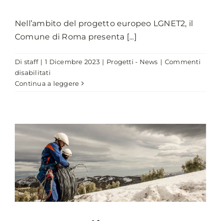
Nell’ambito del progetto europeo LGNET2, il
Comune di Roma presenta [...]
Di
staff
|
1 Dicembre 2023
|
Progetti - News
|
Commenti
su
disabilitati
LGNET
Continua a leggere
2,
IL
COMUNE
DI
ROMA
PRESENTA
“REFUGEES
LIVE
FASHION
SHOW”