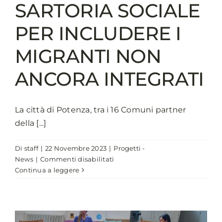
SARTORIA SOCIALE
PER INCLUDERE I
MIGRANTI NON
ANCORA INTEGRATI
La città di Potenza, tra i 16 Comuni partner
della [...]
Di
staff
|
22 Novembre 2023
|
Progetti -
su
News
|
Commenti disabilitati
LGNET
Continua a leggere
2:
CUCINA
MULTIETNICA,
AGRICOLTURA