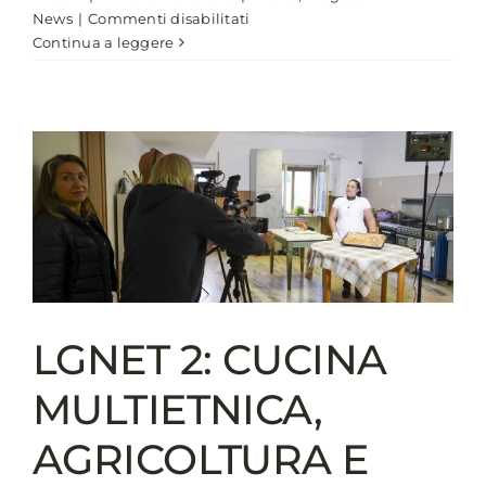
su
News
|
Commenti disabilitati
LGNET
Continua a leggere
2
A
GENOVA:
IL
VIDEO-
RACCONTO
E
LE
INTERVISTE
REALIZZATE
DURANTE
LA
LGNET 2: CUCINA
40MA
ASSEMBLEA
MULTIETNICA,
ANCI
AGRICOLTURA E