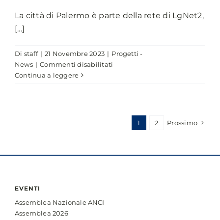
La città di Palermo è parte della rete di LgNet2,
[...]
Di
staff
|
21 Novembre 2023
|
Progetti -
su
News
|
Commenti disabilitati
Palermo
Continua a leggere
fra
i
Comuni
della
1
2
Prossimo
rete
LgNet2,
il
progetto
che
promuove
EVENTI
le
Assemblea Nazionale ANCI
politiche
Assemblea 2026
di