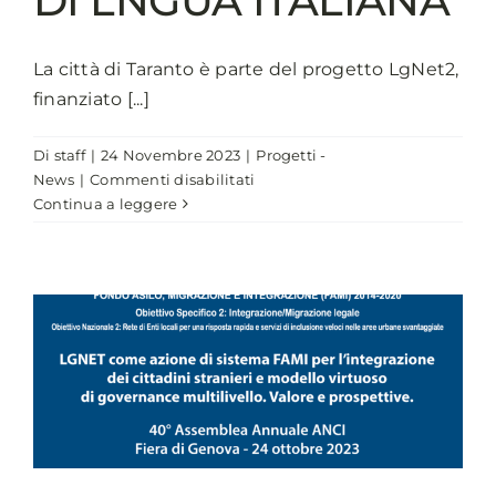
DI LNGUA ITALIANA
meteo
intensi
La città di Taranto è parte del progetto LgNet2,
finanziato [...]
Di
staff
|
24 Novembre 2023
|
Progetti -
su
News
|
Commenti disabilitati
LGNET
Continua a leggere
2,
A
TARANTO
ATTIVATI
PROGETTI
DI
IMPEGNO
CIVICO
URBANO,
LABORATORI
TEATRALI
E